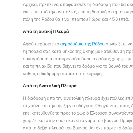
Αρχικά, πρέπει να αποφασίσετε τη διαδρομή που θα ακ
εκεί είτε από την ανατολική, είτε τη δυστική ακτή του νη
πόλη της Ρόδου θα είναι περίπου 1 ώρα και 45 λεπτά.
Από τη δυτική Πλευρά
Αφού περάσετε το
αεροδρόμιο της Ρόδου
συνεχίζετε να
τη πορεία σας κατά μήκος της ακτής με κατεύθυνση πρ
συναντήσετε το σταυροδρόμι όπου ο δρόμος χωρίζει με 
και τη πινακίδα που δείχνει το δρόμο για το βουνό του
καθώς η διαδρομή σταματά στη κορυφή.
Από τη Ανατολική Πλευρά
Η διαδρομή από την ανατολική πλευρά έχει πολλές επ
το χρόνο και την όρεξη για οδήγηση. Οδηγώντας προς 
εκεί κατευθυνθείτε προς το χωριό Ελεούσα συναντώντα
χωρίζει και στην ουσία κάνει το γύρο του βουνού Προφ
από τη δεξιά πλευρά του βουνού. Αν όχι, πάρτε το δρό