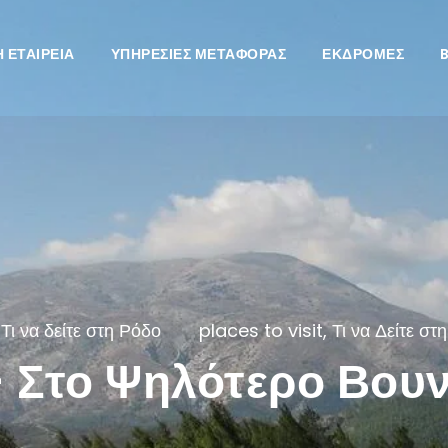
Η ΕΤΑΙΡΕΊΑ
ΥΠΗΡΕΣΙΕΣ ΜΕΤΑΦΟΡΆΣ
ΕΚΔΡΟΜΈΣ
Τι να δείτε στη Ρόδο
places to visit
,
Τι να Δείτε στ
 Στο Ψηλότερο Βουν