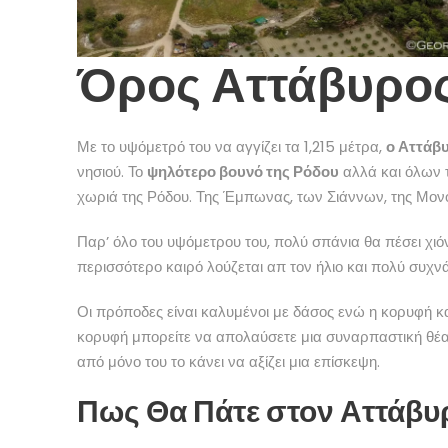
Όρος Αττάβυρο
Με το υψόμετρό του να αγγίζει τα 1,215 μέτρα,
ο Αττάβ
νησιού. Το
ψηλότερο βουνό της Ρόδου
αλλά και όλων 
χωριά της Ρόδου. Της Έμπωνας, των Σιάννων, της Μονολ
Παρ’ όλο του υψόμετρου του, πολύ σπάνια θα πέσει χιό
περισσότερο καιρό λούζεται απ τον ήλιο και πολύ συχν
Οι πρόποδες είναι καλυμένοι με δάσος ενώ η κορυφή 
κορυφή μπορείτε να απολαύσετε μια συναρπαστική θέ
από μόνο του το κάνει να αξίζει μια επίσκεψη.
Πως Θα Πάτε στον Αττάβυ