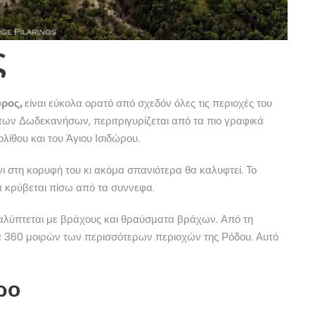
ς
υρος,
είναι εύκολα ορατό από σχεδόν όλες τις περιοχές του
των Δωδεκανήσων, περιτριγυρίζεται από τα πιο γραφικά
ίθου και του Άγιου Ισιδώρου.
νι στη κορυφή του κι ακόμα σπανιότερα θα καλυφτεί. Το
ά κρύβεται πίσω από τα συννεφα.
καλύπτεται με βράχους και θραύσματα βράχων. Από τη
α 360 μοιρών των περισσότερων περιοχών της Ρόδου. Αυτό
ρο