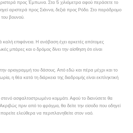
αριστερά προς Έμπωνα. Στα 5 χιλιόμετρα αφού περάσετε το
γεί αριστερά προς Σιάννα, δεξιά προς Ρόδο. Στο παράδρομο
ή του βουνού.
τά καλή επιφάνεια. Η ανάβαση έχει αρκετές απότομες
ές μπάρες και ο δρόμος δίνει την αίσθηση ότι είναι
ην οριογραμμή του δάσους. Από εδώ και πέρα μέχρι και το
ία, η θέα κατά τη διάρκεια της διαδρομής είναι εκπληκτική
ίο στενό ασφαλτοστρωμένο κομμάτι. Αφού το διανύσετε θα
 Ακριβώς πριν από το φράγμα, θα δείτε την είσοδο που οδηγεί
 μπορείτε ελεύθερα να περιπλανηθείτε στον ναό.