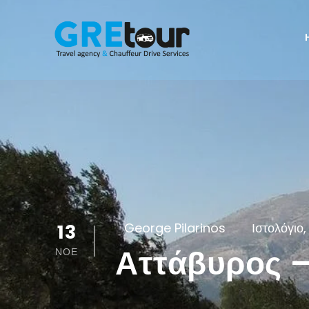
13
George Pilarinos
Ιστολόγιο
,
Αττάβυρος –
ΝΟΈ