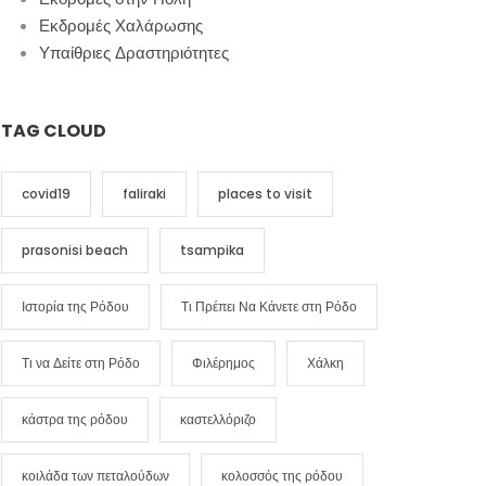
Εκδρομές Χαλάρωσης
Υπαίθριες Δραστηριότητες
TAG CLOUD
covid19
faliraki
places to visit
prasonisi beach
tsampika
Ιστορία της Ρόδου
Τι Πρέπει Να Κάνετε στη Ρόδο
Τι να Δείτε στη Ρόδο
Φιλέρημος
Χάλκη
κάστρα της ρόδου
καστελλόριζο
κοιλάδα των πεταλούδων
κολοσσός της ρόδου