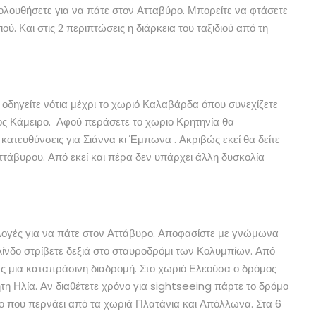
ολουθήσετε για να πάτε στον Ατταβύρο. Μπορείτε να φτάσετε
σιού. Και στις 2 περιπτώσεις η διάρκεια του ταξιδιού από τη
 οδηγείτε νότια μέχρι το χωριό Καλαβάρδα όπου συνεχίζετε
ος Κάμειρο. Αφού περάσετε το χωριο Κρητηνία θα
κατευθύνσεις για Σιάννα κι Έμπωνα . Ακριβώς εκεί θα δείτε
 Αττάβυρου. Από εκεί και πέρα δεν υπάρχει άλλη δυσκολία
ιλογές για να πάτε στον Αττάβυρο. Αποφασίστε με γνώμωνα
Λίνδο στρίβετε δεξιά στο σταυροδρόμι των Κολυμπίων. Από
ς μια καταπράσινη διαδρομή. Στο χωριό Ελεούσα ο δρόμος
ήτη Ηλία. Αν διαθέτετε χρόνο για sightseeing πάρτε το δρόμο
μο που περνάει από τα χωριά Πλατάνια και Απόλλωνα. Στα 6