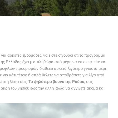
τε για αρκετές εβδομάδες, να είστε σίγουροι ότι το πρόγραμμά
 της Ελλάδας έχει μια πληθώρα από μέρη να επισκεφτείτε και
ημοφιλών προορισμών διαθέτει αρκετά λιγότερο γνωστά μέρη
 για κάτι τέτοιο ή απλά θέλετε να αποδράσετε για λίγο από
 στη λίστα σας.
Το ψηλότερο βουνό της Ρόδου
, σας
α ακρη του νησιού εως την άλλη, αλλά να αγγίξετε ακόμα και