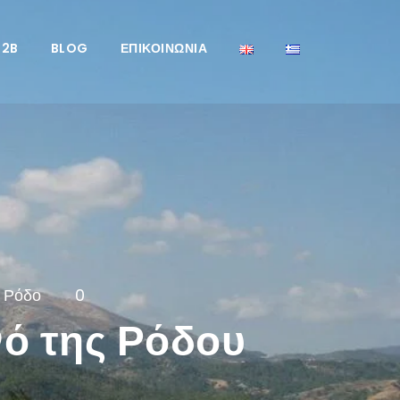
B2B
BLOG
ΕΠΙΚΟΙΝΩΝΊΑ
η Ρόδο
0
ό της Ρόδου