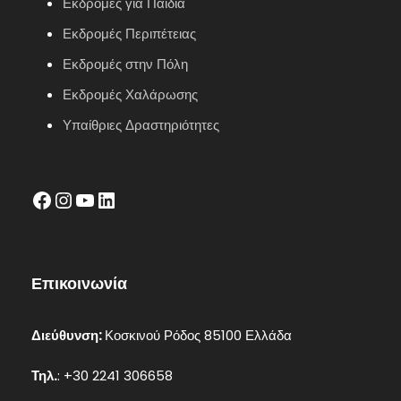
Εκδρομές για Παιδιά
Εκδρομές Περιπέτειας
Εκδρομές στην Πόλη
Εκδρομές Χαλάρωσης
Υπαίθριες Δραστηριότητες
facebook
Instagram
YouTube
LinkedIn
Επικοινωνία
Διεύθυνση:
Κοσκινού Ρόδος 85100 Ελλάδα
Τηλ.
: +30 2241 306658