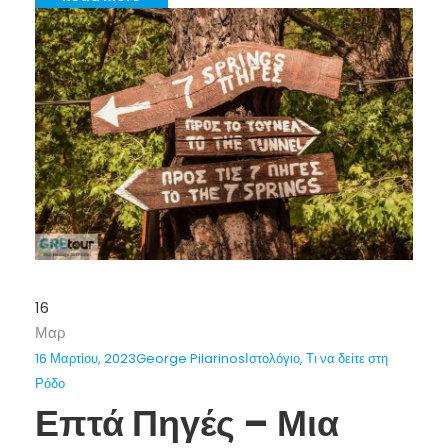
16
Μαρ
16 Μαρτίου, 2023
George Pilarinos
Ιστολόγιο
,
Τι να δείτε στη
Ρόδο
Επτά Πηγές – Μια