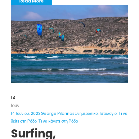
Read More
14
Ιούν
14 Ιουνίου, 2023
George Pilarinos
Ενημερωτικό
,
Ιστολόγιο
,
Τι να
δείτε στη Ρόδο
,
Τι να κάνετε στη Ρόδο
Surfing,