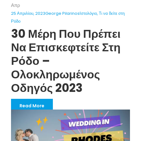
Απρ
25 Απριλίου, 2023
George Pilarinos
Ιστολόγιο
,
Τι να δείτε στη
Ρόδο
30 Μέρη Που Πρέπει
Να Επισκεφτείτε Στη
Ρόδο –
Ολοκληρωμένος
Οδηγός 2023
Read More