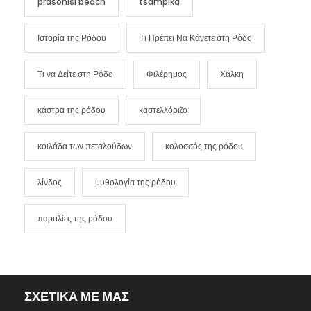
prasonisi beach
tsampika
Ιστορία της Ρόδου
Τι Πρέπει Να Κάνετε στη Ρόδο
Τι να Δείτε στη Ρόδο
Φιλέρημος
Χάλκη
κάστρα της ρόδου
καστελλόριζο
κοιλάδα των πεταλούδων
κολοσσός της ρόδου
λίνδος
μυθολογία της ρόδου
παραλίες της ρόδου
ΣΧΕΤΙΚΑ ΜΕ ΜΑΣ