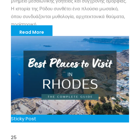
μνημείο μεσαιωνικής γοητείας και σύγχρονης ομορφιάς.
Η ιστορία της Ρόδου συνθέτει ένα πλούσιο μωσαϊκό,
όπου συνδυάζονται μυθολογία, αρχιτεκτονικά θαύματα,
προϊστορική...
Read More
Sticky Post
25