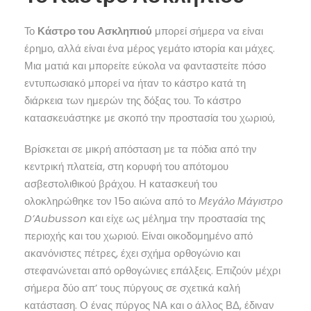
Το
Κάστρο του Ασκληπιού
μπορεί σήμερα να είναι
έρημο, αλλά είναι ένα μέρος γεμάτο ιστορία και μάχες.
Μια ματιά και μπορείτε εύκολα να φανταστείτε πόσο
εντυπωσιακό μπορεί να ήταν το κάστρο κατά τη
διάρκεια των ημερών της δόξας του. Το κάστρο
κατασκευάστηκε με σκοπό την προστασία του χωριού,
Βρίσκεται σε μικρή απόσταση με τα πόδια από την
κεντρική πλατεία, στη κορυφή του απότομου
ασβεστολιθικού βράχου. Η κατασκευή του
ολοκληρώθηκε τον 15ο αιώνα από το
Μεγάλο Μάγιστρο
D’Aubusson
και είχε ως μέλημα την προστασία της
περιοχής και του χωριού. Είναι οικοδομημένο από
ακανόνιστες πέτρες, έχει σχήμα ορθογώνιο και
στεφανώνεται από ορθογώνιες επάλξεις. Επιζούν μέχρι
σήμερα δύο απ’ τους πύργους σε σχετικά καλή
κατάσταση. Ο ένας πύργος ΝΑ και ο άλλος ΒΔ, έδιναν