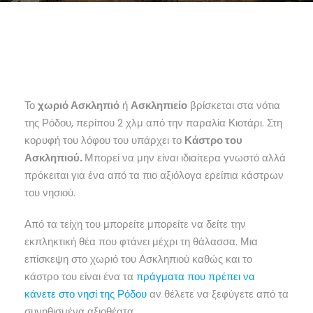
Το
χωριό Ασκληπιό
ή
Ασκληπιείο
βρίσκεται στα νότια
της Ρόδου, περίπου 2 χλμ από την παραλία Κιοτάρι. Στη
κορυφή του λόφου του υπάρχει το
Κάστρο του
Ασκληπιού.
Μπορεί να μην είναι ιδιαίτερα γνωστό αλλά
πρόκειται για ένα από τα πιο αξιόλογα ερείπια κάστρων
του νησιού.
Από τα τείχη του μπορείτε μπορείτε να δείτε την
εκπληκτική θέα που φτάνει μέχρι τη θάλασσα. Μια
επίσκεψη στο χωριό του Ασκληπιού καθώς και το
κάστρο του είναι ένα τα
πράγματα που πρέπει να
κάνετε στο νησί της Ρόδου
αν θέλετε να ξεφύγετε από τα
συνηθισμένα αξιοθέατα.