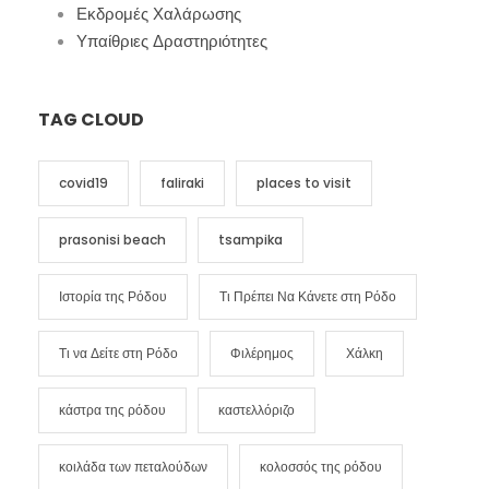
Εκδρομές Χαλάρωσης
Υπαίθριες Δραστηριότητες
TAG CLOUD
covid19
faliraki
places to visit
prasonisi beach
tsampika
Ιστορία της Ρόδου
Τι Πρέπει Να Κάνετε στη Ρόδο
Τι να Δείτε στη Ρόδο
Φιλέρημος
Χάλκη
κάστρα της ρόδου
καστελλόριζο
κοιλάδα των πεταλούδων
κολοσσός της ρόδου