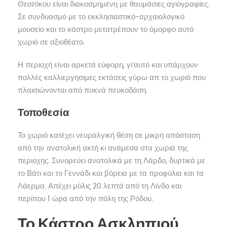
Θεοτόκου
είναι διακοσμημένη με θαυμάσιες αγιογραφίες.
Σε συνδυασμό με το εκκλησιαστικό-αρχαιολογικό
μουσείο και το κάστρο μετατρέπουν το όμορφο αυτό
χωριό σε αξιοθέατο.
Η περιοχή είναι αρκετά εύφορη, γι’αυτό και υπάρχουν
πολλές καλλιεργησιμες εκτάσεις γύρω απ το χωριό που
πλαισιώνονται από πυκνά πευκοδάση.
Τοποθεσία
Το χωριό κατέχει νευραλγική θέση σε μικρή απόσταση
από την ανατολική ακτή κι ανάμεσα στα χωριά της
περιοχής. Συνορεύει ανατολικά με τη Λάρδο, δυρτικά με
το Βάτι και το Γεννάδι και βόρεια με τα προφύλια και τα
Λάερμα. Απέχει μόλις 20 λεπτά από τη Λίνδο και
περίπου 1 ώρα από την πόλη της Ρόδου.
Το Κάστρο Ασκληπιού