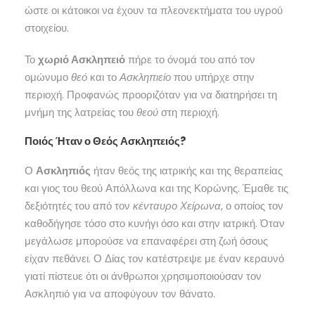
ώστε οι κάτοικοι να έχουν τα πλεονεκτήματα του υγρού
στοιχείου.
Το
χωριό Ασκληπειό
πήρε το όνομά του από τον
ομώνυμο
θεό
και το
Ασκληπιείο
που υπήρχε στην
περιοχή. Προφανώς προοριζόταν για να διατηρήσει τη
μνήμη της λατρείας του
θεού
στη περιοχή.
Ποιός Ήταν ο Θεός Ασκληπειός?
Ο
Ασκληπιός
ήταν θεός της ιατρικής και της θεραπείας
και γιος του θεού Απόλλωνα και της Κορώνης. Έμαθε τις
δεξιότητές του από τον
κένταυρο Χείρωνα
, ο οποίος τον
καθοδήγησε τόσο στο κυνήγι όσο και στην ιατρική. Όταν
μεγάλωσε μπορούσε να επαναφέρει στη ζωή όσους
είχαν πεθάνει. Ο Δίας τον κατέστρεψε με έναν κεραυνό
γιατί πίστευε ότι οι άνθρωποι χρησιμοποιούσαν τον
Ασκληπιό για να αποφύγουν τον θάνατο.