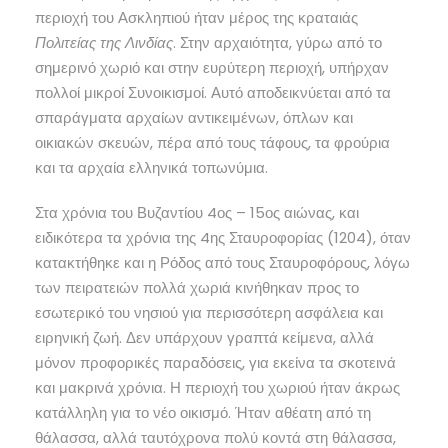
περιοχή του Ασκληπιού ήταν μέρος της κραταιάς
Πολιτείας της Λινδίας
. Στην αρχαιότητα, γύρω από το
σημερινό χωριό και στην ευρύτερη περιοχή, υπήρχαν
πολλοί μικροί Συνοικισμοί. Αυτό αποδεικνύεται από τα
σπαράγματα αρχαίων αντικειμένων, όπλων και
οικιακών σκευών, πέρα από τους τάφους, τα φρούρια
και τα αρχαία ελληνικά τοπωνύμια.
Στα χρόνια του Βυζαντίου 4ος – 15ος αιώνας, και
ειδικότερα τα χρόνια της 4ης Σταυροφορίας (1204), όταν
κατακτήθηκε και η Ρόδος από τους Σταυροφόρους, λόγω
των πειρατειών πολλά χωριά κινήθηκαν προς το
εσωτερικό του νησιού για περισσότερη ασφάλεια και
ειρηνική ζωή. Δεν υπάρχουν γραπτά κείμενα, αλλά
μόνον προφορικές παραδόσεις, για εκείνα τα σκοτεινά
και μακρινά χρόνια. Η περιοχή του χωριού ήταν άκρως
κατάλληλη για το νέο οικισμό. Ήταν αθέατη από τη
θάλασσα, αλλά ταυτόχρονα πολύ κοντά στη θάλασσα,