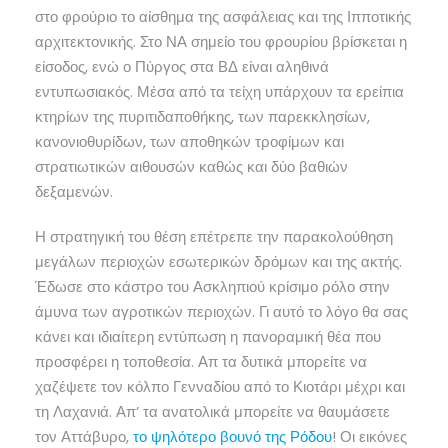
στο φρούριο το αίσθημα της ασφάλειας και της Ιπποτικής
αρχιτεκτονικής. Στο ΝΑ σημείο του φρουρίου βρίσκεται η
είσοδος, ενώ ο Πύργος στα ΒΔ είναι αληθινά
εντυπωσιακός. Μέσα από τα τείχη υπάρχουν τα ερείπια
κτηρίων της πυριτιδαποθήκης, των παρεκκλησίων,
κανονιοθυρίδων, των αποθηκών τροφίμων και
στρατιωτικών αιθουσών καθώς και δύο βαθιών
δεξαμενών.
Η στρατηγική του θέση επέτρεπε την παρακολούθηση
μεγάλων περιοχών εσωτερικών δρόμων και της ακτής.
Έδωσε στο κάστρο του Ασκληπιού κρίσιμο ρόλο στην
άμυνα των αγροτικών περιοχών. Γι αυτό το λόγο θα σας
κάνει και ιδιαίτερη εντύπωση η πανοραμική θέα που
προσφέρει η τοποθεσία. Απ τα δυτικά μπορείτε να
χαζέψετε τον κόλπο Γενναδίου από το Κιοτάρι μέχρι και
τη Λαχανιά. Απ’ τα ανατολικά μπορείτε να θαυμάσετε
τον Αττάβυρο,
το ψηλότερο βουνό της Ρόδου
! Οι εικόνες