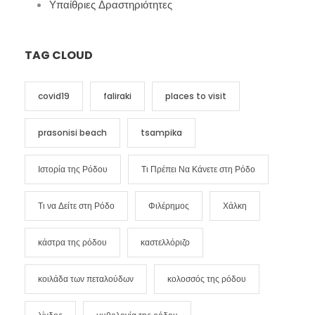
Υπαίθριες Δραστηριότητες
TAG CLOUD
covid19
faliraki
places to visit
prasonisi beach
tsampika
Ιστορία της Ρόδου
Τι Πρέπει Να Κάνετε στη Ρόδο
Τι να Δείτε στη Ρόδο
Φιλέρημος
Χάλκη
κάστρα της ρόδου
καστελλόριζο
κοιλάδα των πεταλούδων
κολοσσός της ρόδου