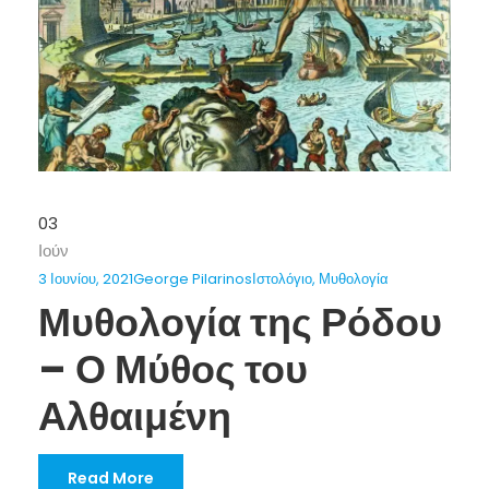
03
Ιούν
3 Ιουνίου, 2021
George Pilarinos
Ιστολόγιο
,
Μυθολογία
Μυθολογία της Ρόδου
– Ο Μύθος του
Αλθαιμένη
Read More