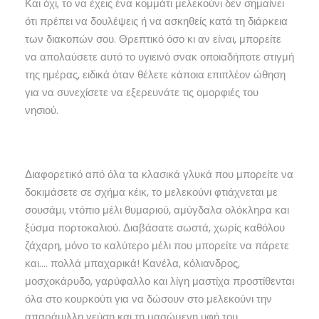
Και όχι, το να έχεις ένα κομμάτι μελεκούνι δεν σημαίνει
ότι πρέπει να δουλέψεις ή να ασκηθείς κατά τη διάρκεια
των διακοπών σου. Θρεπτικό όσο κι αν είναι, μπορείτε
να απολαύσετε αυτό το υγιεινό σνακ οποιαδήποτε στιγμή
της ημέρας, ειδικά όταν θέλετε κάποια επιπλέον ώθηση
για να συνεχίσετε να εξερευνάτε τις ομορφιές του
νησιού.
Διαφορετικό από όλα τα κλασικά γλυκά που μπορείτε να
δοκιμάσετε σε σχήμα κέικ, το μελεκούνι φτιάχνεται με
σουσάμι, ντόπιο μέλι θυμαριού, αμύγδαλα ολόκληρα και
ξύσμα πορτοκαλιού. Διαβάσατε σωστά, χωρίς καθόλου
ζάχαρη, μόνο το καλύτερο μέλι που μπορείτε να πάρετε
και…. πολλά μπαχαρικά! Κανέλα, κόλιανδρος,
μοσχοκάρυδο, γαρύφαλλο και λίγη μαστίχα προστίθενται
όλα στο κουρκούτι για να δώσουν στο μελεκούνι την
απαράμιλλη γεύση και τη μασώμενη υφή του.