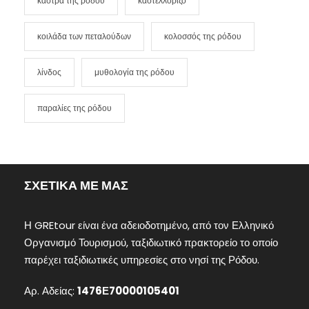
κάστρα της ρόδου
καστελλόριζο
κοιλάδα των πεταλούδων
κολοσσός της ρόδου
λίνδος
μυθολογία της ρόδου
παραλίες της ρόδου
ΣΧΕΤΙΚΑ ΜΕ ΜΑΣ
Η GREtour είναι ένα αδειοδοτημένο, από τον Ελληνικό
Οργανισμό Τουρισμού, ταξιδιωτικό πρακτορείο το οποίο
παρέχει ταξιδιωτικές υπηρεσίες στο νησί της Ρόδου.
Αρ. Αδείας:
1476Ε70000105401