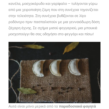
κανέλα, μοσχοκάρυδο και γαρίφαλο – τυλίγονται γύρω
από μια χειροποίητη ζύμη που στη συνέχεια τηγανίζεται
στην τελειότητα. Στη συνέχεια βυθίζονται σε λίγο
ροδόνερο πριν πασπαλιστούν με μια γενναιόδωρη δόση
ζάχαρη άχνης. Σε σχήμα μισού φεγγαριού, μια μπουκιά
μοσχοπούγγι
θα σας οδηγήσει στο φεγγάρι και πίσω!
Αυτά είναι μόνο μερικά από τα
παραδοσιακά φαγητά