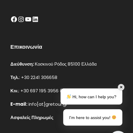
facebook
Instagram
YouTube
LinkedIn
Επικοινωνία
Διεύθυνση:
Κοσκινού Ρόδος 85100 Ελλάδα
Τηλ.
: +30 2241 306658
✕
Κιν.
: +30 697 195 3956 (Whatsapp, Viber)
Hi, how can I help you?
E-mail:
info[at]gretour.gr
Ασφαλείς Πληρωμές
I'm here to assist you!