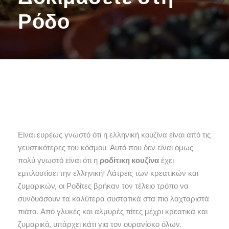
Ρόδο
Είναι ευρέως γνωστό ότι η ελληνική κουζίνα είναι από τις
γευστικότερες του κόσμου. Αυτό που δεν είναι όμως
πολύ γνωστό είναι ότι η
ροδίτικη κουζίνα
έχει
εμπλουτίσει την ελληνική! Λάτρεις των κρεατικών και
ζυμαρικών, οι Ροδίτες βρήκαν τον τέλειο τρόπο να
συνδυάσουν τα καλύτερα συστατικά στα πιο λαχταριστά
πιάτα. Από γλυκές και αλμυρές πίτες μέχρι κρεατικά και
ζυμαρικά, υπάρχει κάτι για τον ουρανίσκο όλων.