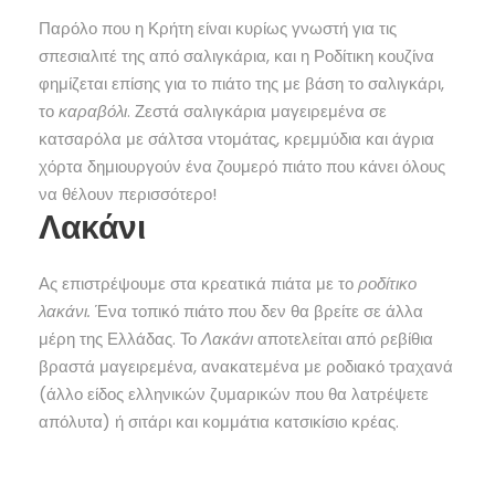
Παρόλο που η Κρήτη είναι κυρίως γνωστή για τις
σπεσιαλιτέ της από σαλιγκάρια, και η Ροδίτικη κουζίνα
φημίζεται επίσης για το πιάτο της με βάση το σαλιγκάρι,
το
καραβόλι
. Ζεστά σαλιγκάρια μαγειρεμένα σε
κατσαρόλα με σάλτσα ντομάτας, κρεμμύδια και άγρια
χόρτα δημιουργούν ένα ζουμερό πιάτο που κάνει όλους
να θέλουν περισσότερο!
Λακάνι
Ας επιστρέψουμε στα κρεατικά πιάτα με το
ροδίτικο
λακάνι.
Ένα τοπικό πιάτο που δεν θα βρείτε σε άλλα
μέρη της Ελλάδας. Το
Λακάνι
αποτελείται από ρεβίθια
βραστά μαγειρεμένα, ανακατεμένα με ροδιακό τραχανά
(άλλο είδος ελληνικών ζυμαρικών που θα λατρέψετε
απόλυτα) ή σιτάρι και κομμάτια κατσικίσιο κρέας.