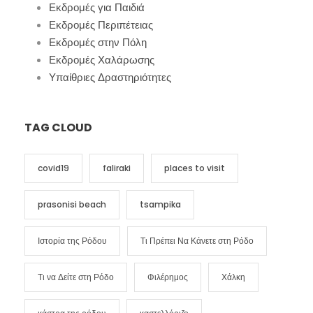
Εκδρομές για Παιδιά
Εκδρομές Περιπέτειας
Εκδρομές στην Πόλη
Εκδρομές Χαλάρωσης
Υπαίθριες Δραστηριότητες
TAG CLOUD
covid19
faliraki
places to visit
prasonisi beach
tsampika
Ιστορία της Ρόδου
Τι Πρέπει Να Κάνετε στη Ρόδο
Τι να Δείτε στη Ρόδο
Φιλέρημος
Χάλκη