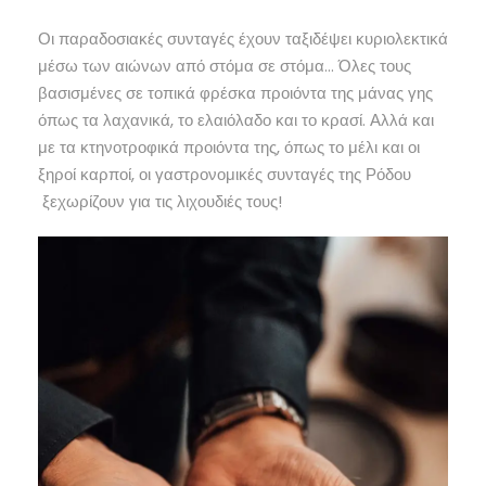
Οι παραδοσιακές συνταγές έχουν ταξιδέψει κυριολεκτικά
μέσω των αιώνων από στόμα σε στόμα… Όλες τους
βασισμένες σε τοπικά φρέσκα προιόντα της μάνας γης
όπως τα λαχανικά, το ελαιόλαδο και το κρασί. Αλλά και
με τα κτηνοτροφικά προιόντα της, όπως το μέλι και οι
ξηροί καρποί, οι γαστρονομικές συνταγές της Ρόδου
ξεχωρίζουν για τις λιχουδιές τους!