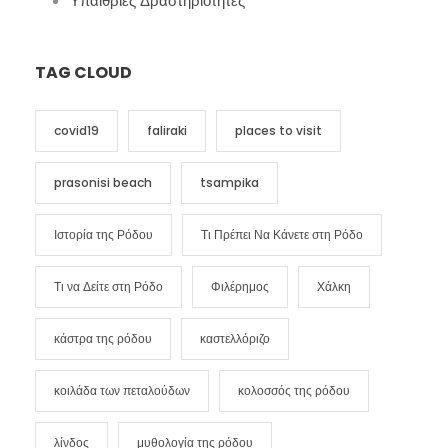
Υπαίθριες Δραστηριότητες
TAG CLOUD
covid19
faliraki
places to visit
prasonisi beach
tsampika
Ιστορία της Ρόδου
Τι Πρέπει Να Κάνετε στη Ρόδο
Τι να Δείτε στη Ρόδο
Φιλέρημος
Χάλκη
κάστρα της ρόδου
καστελλόριζο
κοιλάδα των πεταλούδων
κολοσσός της ρόδου
λίνδος
μυθολογία της ρόδου