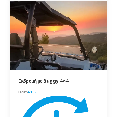
Εκδρομή με Buggy 4×4
From
€85