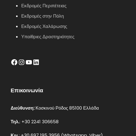
Εκδρομές Περιπέτειας
Εκδρομές στην Πόλη
Εκδρομές Χαλάρωσης
Υπαίθριες Δραστηριότητες
facebook
Instagram
YouTube
LinkedIn
Επικοινωνία
Διεύθυνση:
Κοσκινού Ρόδος 85100 Ελλάδα
Τηλ.
: +30 2241 306658
Κιν.
: +30 697 195 3956 (Whatsapp, Viber)