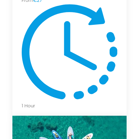
From
€27
1 Hour