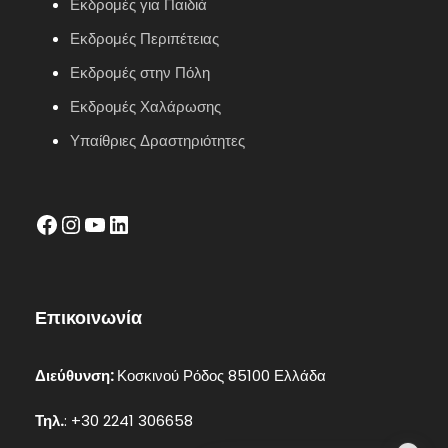
Εκδρομές για Παιδιά
Εκδρομές Περιπέτειας
Εκδρομές στην Πόλη
Εκδρομές Χαλάρωσης
Υπαίθριες Δραστηριότητες
facebook
Instagram
YouTube
LinkedIn
Επικοινωνία
Διεύθυνση:
Κοσκινού Ρόδος 85100 Ελλάδα
Τηλ.
: +30 2241 306658