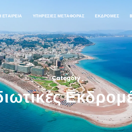
Η ΕΤΑΙΡΕΊΑ
ΥΠΗΡΕΣΙΕΣ ΜΕΤΑΦΟΡΆΣ
ΕΚΔΡΟΜΈΣ
Category
διωτικές Εκδρομ