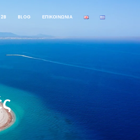
B2B
BLOG
ΕΠΙΚΟΙΝΩΝΊΑ
ές